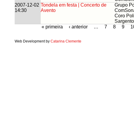
2007-12-02
Tondela em festa | Concerto de
Grupo Po
14:30
Avento
ComSona
Coro Pol
Sargento
« primeira
‹ anterior
…
7
8
9
1
Web Development by
Catarina Clemente