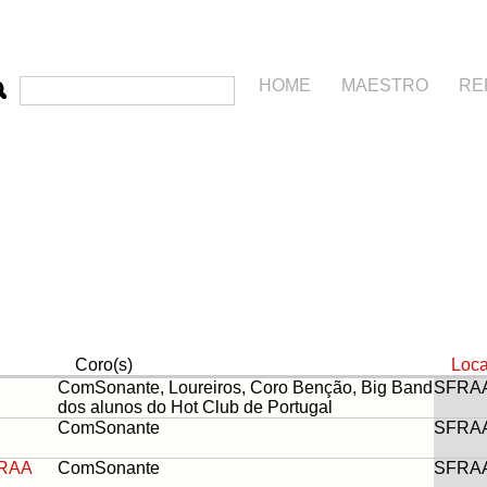
HOME
MAESTRO
RE
Coro(s)
Loca
ComSonante, Loureiros, Coro Benção, Big Band
SFRA
dos alunos do Hot Club de Portugal
ComSonante
SFRA
FRAA
ComSonante
SFRA