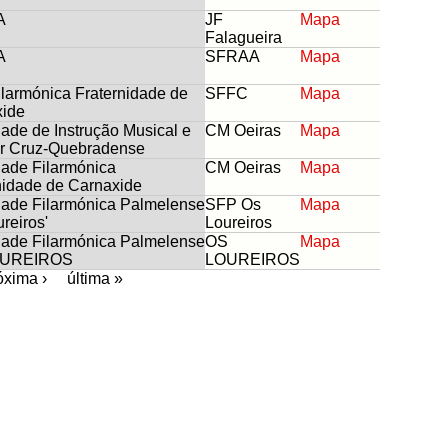
A
JF
Mapa
Falagueira
A
SFRAA
Mapa
ilarmónica Fraternidade de
SFFC
Mapa
xide
ade de Instrução Musical e
CM Oeiras
Mapa
r Cruz-Quebradense
ade Filarmónica
CM Oeiras
Mapa
nidade de Carnaxide
ade Filarmónica Palmelense
SFP Os
Mapa
reiros'
Loureiros
ade Filarmónica Palmelense
OS
Mapa
OUREIROS
LOUREIROS
óxima ›
última »