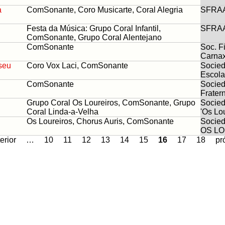
a
ComSonante, Coro Musicarte, Coral Alegria
SFRA
Festa da Música: Grupo Coral Infantil,
SFRA
ComSonante, Grupo Coral Alentejano
ComSonante
Soc. F
Carna
seu
Coro Vox Laci, ComSonante
Socied
Escola
ComSonante
Socied
Frater
Grupo Coral Os Loureiros, ComSonante, Grupo
Socied
Coral Linda-a-Velha
'Os Lou
Os Loureiros, Chorus Auris, ComSonante
Socied
OS L
erior
…
10
11
12
13
14
15
16
17
18
pr