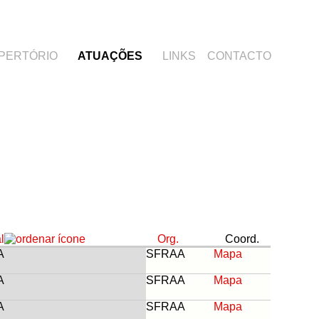
PERTÓRIO
ATUAÇÕES
LINKS
CONTACTO
l
Org.
Coord.
A
SFRAA
Mapa
A
SFRAA
Mapa
A
SFRAA
Mapa