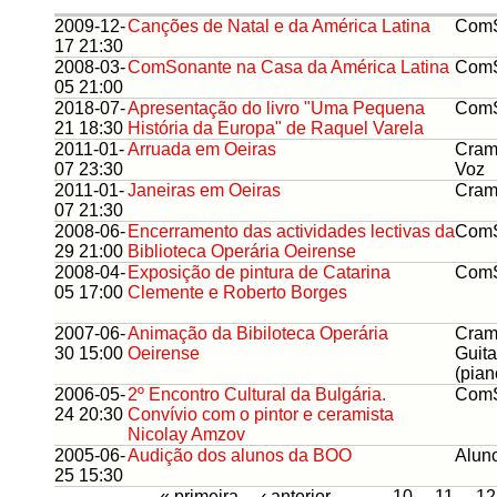
2009-12-
Canções de Natal e da América Latina
ComS
17 21:30
2008-03-
ComSonante na Casa da América Latina
ComS
05 21:00
2018-07-
Apresentação do livro "Uma Pequena
ComS
21 18:30
História da Europa" de Raquel Varela
2011-01-
Arruada em Oeiras
Cram
07 23:30
Voz
2011-01-
Janeiras em Oeiras
Cram
07 21:30
2008-06-
Encerramento das actividades lectivas da
ComS
29 21:00
Biblioteca Operária Oeirense
2008-04-
Exposição de pintura de Catarina
ComS
05 17:00
Clemente e Roberto Borges
2007-06-
Animação da Bibiloteca Operária
Cram
30 15:00
Oeirense
Guita
(pian
2006-05-
2º Encontro Cultural da Bulgária.
ComS
24 20:30
Convívio com o pintor e ceramista
Nicolay Amzov
2005-06-
Audição dos alunos da BOO
Alun
25 15:30
« primeira
‹ anterior
…
10
11
12