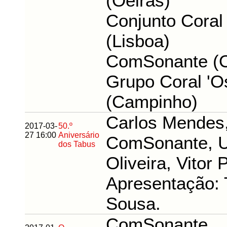
(Oeiras)
Conjunto Cora
(Lisboa)
ComSonante (O
Grupo Coral 'Os
(Campinho)
Carlos Mendes
2017-03-
50.º
27 16:00
Aniversário
ComSonante, 
dos Tabus
Oliveira, Vitor 
Apresentação: 
Sousa.
ComSonante