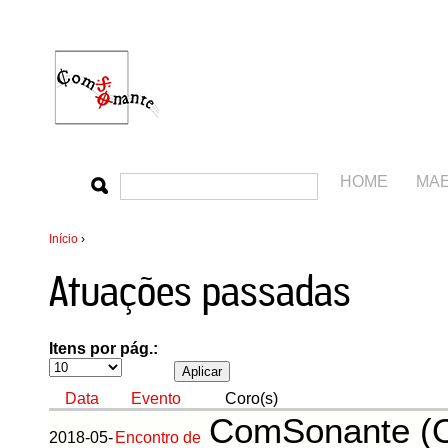
HOME
MA
Início
›
Atuações passadas
Itens por pág.:
Data
Evento
Coro(s)
ComSonante (O
2018-05-
Encontro de