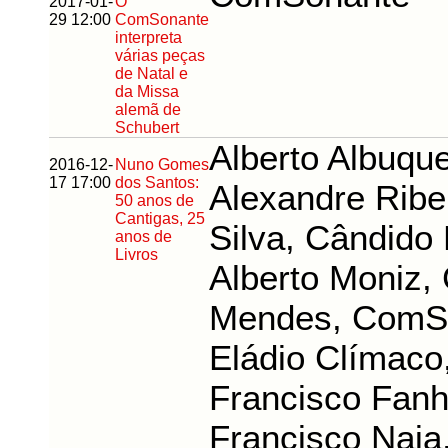
2017-01-
O
29 12:00
ComSonante
interpreta
várias peças
de Natal e
da Missa
alemã de
Schubert
Alberto Albuqu
2016-12-
Nuno Gomes
17 17:00
dos Santos:
Alexandre Ribe
50 anos de
Cantigas, 25
Silva, Cândido
anos de
Livros
Alberto Moniz, 
Mendes, ComS
Eládio Clímaco,
Francisco Fanh
Francisco Naia