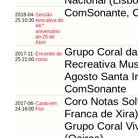
ComSonante, C
2018-04-
Sessão
25 10:30
evocativa do
44.º
aniversário
do 25 de
Abril
Grupo Coral d
2017-11-
Encontro de
25 21:00
coros
Recreativa Musi
Agosto Santa I
ComSonante
Coro Notas Solt
2017-06-
Canto em
24 16:00
Flor
Franca de Xira
Grupo Coral Vi