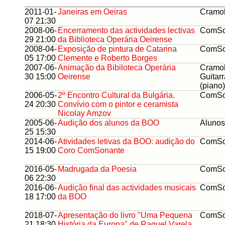
2011-01-
Janeiras em Oeiras
Cramo
07 21:30
2008-06-
Encerramento das actividades lectivas
ComSo
29 21:00
da Biblioteca Operária Oeirense
2008-04-
Exposição de pintura de Catarina
ComSo
05 17:00
Clemente e Roberto Borges
2007-06-
Animação da Bibiloteca Operária
Cramol
30 15:00
Oeirense
Guitar
(piano)
2006-05-
2º Encontro Cultural da Bulgária.
ComSo
24 20:30
Convívio com o pintor e ceramista
Nicolay Amzov
2005-06-
Audição dos alunos da BOO
Aluno
25 15:30
2014-06-
Atividades letivas da BOO: audição do
ComSo
15 19:00
Coro ComSonante
2016-05-
Madrugada da Poesia
ComSo
06 22:30
2016-06-
Audição final das actividades musicais
ComSo
18 17:00
da BOO
2018-07-
Apresentação do livro "Uma Pequena
ComSo
21 18:30
História da Europa" de Raquel Varela