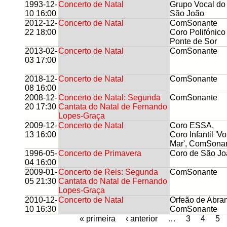
1993-12-
Concerto de Natal
Grupo Vocal do 
10 16:00
São João
2012-12-
Concerto de Natal
ComSonante
22 18:00
Coro Polifónico
Ponte de Sor
2013-02-
Concerto de Natal
ComSonante
03 17:00
2018-12-
Concerto de Natal
ComSonante
08 16:00
2008-12-
Concerto de Natal: Segunda
ComSonante
20 17:30
Cantata do Natal de Fernando
Lopes-Graça
2009-12-
Concerto de Natal
Coro ESSA,
13 16:00
Coro Infantil 'V
Mar', ComSona
1996-05-
Concerto de Primavera
Coro de São Jo
04 16:00
2009-01-
Concerto de Reis: Segunda
ComSonante
05 21:30
Cantata do Natal de Fernando
Lopes-Graça
2010-12-
Concerto de Natal
Orfeão de Abran
10 16:30
ComSonante
« primeira
‹ anterior
…
3
4
5