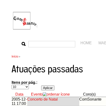
HOME
MA
Início
›
Atuações passadas
Itens por pág.:
Data
Evento
Coro(s)
2005-12-
Concerto de Natal
ComSonante
11 17:00